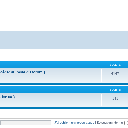
SUJETS
ccéder au reste du forum )
4147
SUJETS
e forum )
141
J’ai oublié mon mot de passe
|
Se souvenir de moi