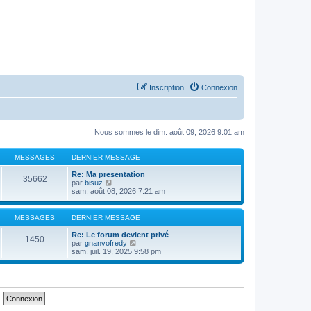
Inscription
Connexion
Nous sommes le dim. août 09, 2026 9:01 am
MESSAGES
DERNIER MESSAGE
Re: Ma presentation
35662
C
par
bisuz
o
sam. août 08, 2026 7:21 am
n
s
u
MESSAGES
DERNIER MESSAGE
l
t
Re: Le forum devient privé
1450
e
C
par
gnanvofredy
r
o
sam. juil. 19, 2025 9:58 pm
l
n
e
s
d
u
e
l
r
t
n
e
i
r