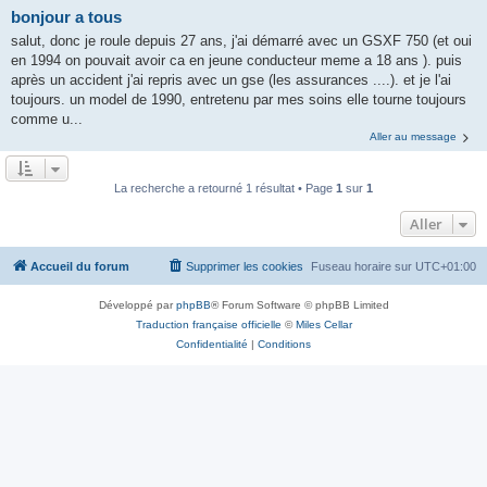
bonjour a tous
salut, donc je roule depuis 27 ans, j'ai démarré avec un GSXF 750 (et oui
en 1994 on pouvait avoir ca en jeune conducteur meme a 18 ans ). puis
après un accident j'ai repris avec un gse (les assurances ....). et je l'ai
toujours. un model de 1990, entretenu par mes soins elle tourne toujours
comme u...
Aller au message
La recherche a retourné 1 résultat • Page
1
sur
1
Aller
Accueil du forum
Supprimer les cookies
Fuseau horaire sur
UTC+01:00
Développé par
phpBB
® Forum Software © phpBB Limited
Traduction française officielle
©
Miles Cellar
Confidentialité
|
Conditions