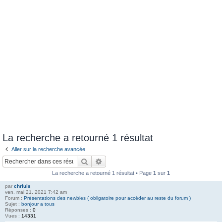
e
r
La recherche a retourné 1 résultat
Aller sur la recherche avancée
Rechercher
Recherche avancée
La recherche a retourné 1 résultat • Page
1
sur
1
par
chrluis
ven. mai 21, 2021 7:42 am
Forum :
Présentations des newbies ( obligatoire pour accéder au reste du forum )
Sujet :
bonjour a tous
Réponses :
0
Vues :
14331