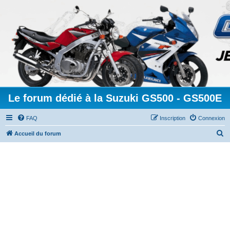
Le forum dédié à la Suzuki GS500 - GS500E
FAQ
Inscription
Connexion
R
Accueil du forum
e
c
h
e
r
c
h