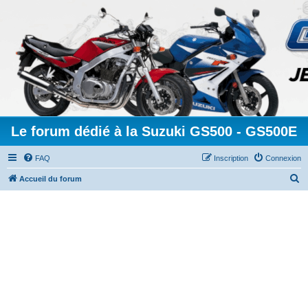
Le forum dédié à la Suzuki GS500 - GS500E
FAQ
Inscription
Connexion
R
Accueil du forum
e
c
h
e
r
c
h