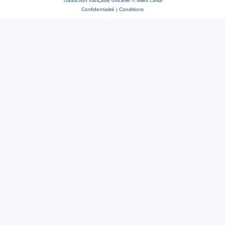
Traduction française officielle
©
Miles Cellar
Confidentialité
|
Conditions