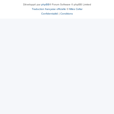
Développé par
phpBB
® Forum Software © phpBB Limited
e
Traduction française officielle
©
Miles Cellar
r
Confidentialité
|
Conditions