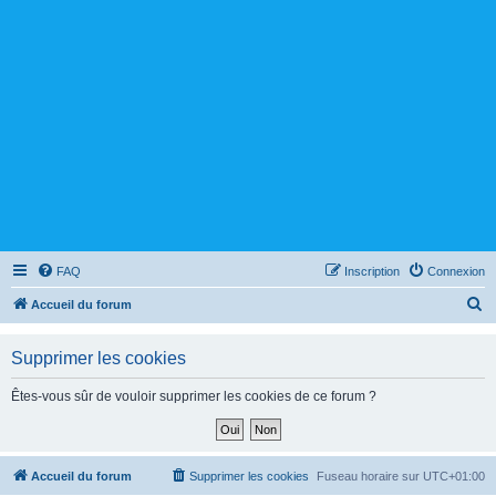
FAQ
Inscription
Connexion
R
Accueil du forum
e
Supprimer les cookies
c
h
Êtes-vous sûr de vouloir supprimer les cookies de ce forum ?
e
r
c
Accueil du forum
Supprimer les cookies
Fuseau horaire sur
UTC+01:00
h