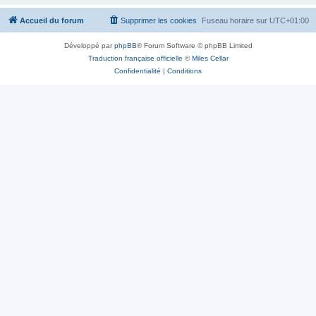
Accueil du forum
Supprimer les cookies
Fuseau horaire sur
UTC+01:00
Développé par
phpBB
® Forum Software © phpBB Limited
Traduction française officielle
©
Miles Cellar
Confidentialité
|
Conditions