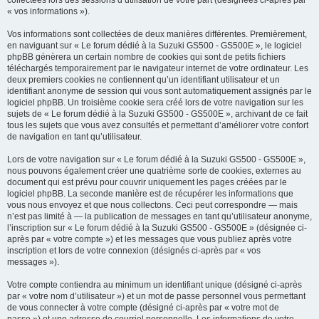
collectées lors des sessions d’utilisation de votre part (désignées ci-après par
« vos informations »).
e
r
Vos informations sont collectées de deux manières différentes. Premièrement,
en naviguant sur « Le forum dédié à la Suzuki GS500 - GS500E », le logiciel
phpBB génèrera un certain nombre de cookies qui sont de petits fichiers
téléchargés temporairement par le navigateur internet de votre ordinateur. Les
deux premiers cookies ne contiennent qu’un identifiant utilisateur et un
identifiant anonyme de session qui vous sont automatiquement assignés par le
logiciel phpBB. Un troisième cookie sera créé lors de votre navigation sur les
sujets de « Le forum dédié à la Suzuki GS500 - GS500E », archivant de ce fait
tous les sujets que vous avez consultés et permettant d’améliorer votre confort
de navigation en tant qu’utilisateur.
Lors de votre navigation sur « Le forum dédié à la Suzuki GS500 - GS500E »,
nous pouvons également créer une quatrième sorte de cookies, externes au
document qui est prévu pour couvrir uniquement les pages créées par le
logiciel phpBB. La seconde manière est de récupérer les informations que
vous nous envoyez et que nous collectons. Ceci peut correspondre — mais
n’est pas limité à — la publication de messages en tant qu’utilisateur anonyme,
l’inscription sur « Le forum dédié à la Suzuki GS500 - GS500E » (désignée ci-
après par « votre compte ») et les messages que vous publiez après votre
inscription et lors de votre connexion (désignés ci-après par « vos
messages »).
Votre compte contiendra au minimum un identifiant unique (désigné ci-après
par « votre nom d’utilisateur ») et un mot de passe personnel vous permettant
de vous connecter à votre compte (désigné ci-après par « votre mot de