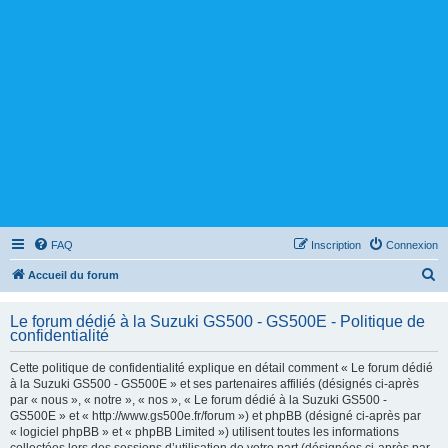
FAQ
Inscription
Connexion
R
Accueil du forum
e
Le forum dédié à la Suzuki GS500 - GS500E - Politique de
c
confidentialité
h
Cette politique de confidentialité explique en détail comment « Le forum dédié
e
à la Suzuki GS500 - GS500E » et ses partenaires affiliés (désignés ci-après
r
par « nous », « notre », « nos », « Le forum dédié à la Suzuki GS500 -
GS500E » et « http://www.gs500e.fr/forum ») et phpBB (désigné ci-après par
c
« logiciel phpBB » et « phpBB Limited ») utilisent toutes les informations
h