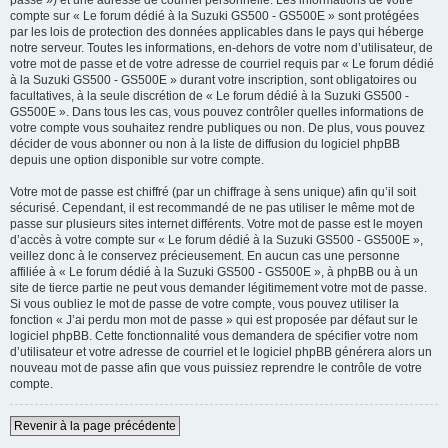
passe ») et une adresse de courriel personnelle. Les informations de votre
compte sur « Le forum dédié à la Suzuki GS500 - GS500E » sont protégées
par les lois de protection des données applicables dans le pays qui héberge
notre serveur. Toutes les informations, en-dehors de votre nom d’utilisateur, de
votre mot de passe et de votre adresse de courriel requis par « Le forum dédié
à la Suzuki GS500 - GS500E » durant votre inscription, sont obligatoires ou
facultatives, à la seule discrétion de « Le forum dédié à la Suzuki GS500 -
GS500E ». Dans tous les cas, vous pouvez contrôler quelles informations de
votre compte vous souhaitez rendre publiques ou non. De plus, vous pouvez
décider de vous abonner ou non à la liste de diffusion du logiciel phpBB
depuis une option disponible sur votre compte.
Votre mot de passe est chiffré (par un chiffrage à sens unique) afin qu’il soit
sécurisé. Cependant, il est recommandé de ne pas utiliser le même mot de
passe sur plusieurs sites internet différents. Votre mot de passe est le moyen
d’accès à votre compte sur « Le forum dédié à la Suzuki GS500 - GS500E »,
veillez donc à le conservez précieusement. En aucun cas une personne
affiliée à « Le forum dédié à la Suzuki GS500 - GS500E », à phpBB ou à un
site de tierce partie ne peut vous demander légitimement votre mot de passe.
Si vous oubliez le mot de passe de votre compte, vous pouvez utiliser la
fonction « J’ai perdu mon mot de passe » qui est proposée par défaut sur le
logiciel phpBB. Cette fonctionnalité vous demandera de spécifier votre nom
d’utilisateur et votre adresse de courriel et le logiciel phpBB générera alors un
nouveau mot de passe afin que vous puissiez reprendre le contrôle de votre
compte.
Revenir à la page précédente