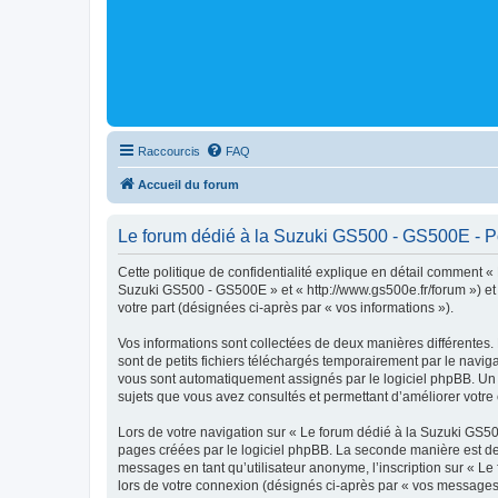
Raccourcis
FAQ
Accueil du forum
Le forum dédié à la Suzuki GS500 - GS500E - Pol
Cette politique de confidentialité explique en détail comment «
Suzuki GS500 - GS500E » et « http://www.gs500e.fr/forum ») et p
votre part (désignées ci-après par « vos informations »).
Vos informations sont collectées de deux manières différentes
sont de petits fichiers téléchargés temporairement par le naviga
vous sont automatiquement assignés par le logiciel phpBB. Un t
sujets que vous avez consultés et permettant d’améliorer votre c
Lors de votre navigation sur « Le forum dédié à la Suzuki GS
pages créées par le logiciel phpBB. La seconde manière est de
messages en tant qu’utilisateur anonyme, l’inscription sur « L
lors de votre connexion (désignés ci-après par « vos messages