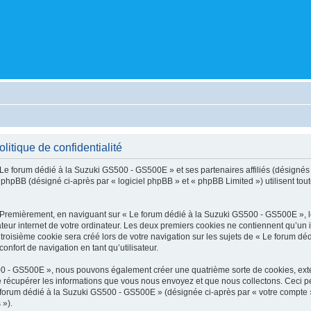
itique de confidentialité
 Le forum dédié à la Suzuki GS500 - GS500E » et ses partenaires affiliés (désignés c
hpBB (désigné ci-après par « logiciel phpBB » et « phpBB Limited ») utilisent toutes
. Premièrement, en naviguant sur « Le forum dédié à la Suzuki GS500 - GS500E », 
teur internet de votre ordinateur. Les deux premiers cookies ne contiennent qu’un id
roisième cookie sera créé lors de votre navigation sur les sujets de « Le forum déd
onfort de navigation en tant qu’utilisateur.
500 - GS500E », nous pouvons également créer une quatrième sorte de cookies, ext
 récupérer les informations que vous nous envoyez et que nous collectons. Ceci pe
e forum dédié à la Suzuki GS500 - GS500E » (désignée ci-après par « votre compte »
 »).