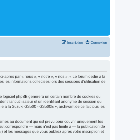
Inscription
Connexion
i-après par « nous », « notre », « nos », « Le forum dédié à la
 les informations collectées lors des sessions d’utilisation de
le logiciel phpBB génèrera un certain nombre de cookies qui
entifiant utilisateur et un identifiant anonyme de session qui
ié à la Suzuki GS500 - GS500E », archivant de ce fait tous les
ernes au document qui est prévu pour couvrir uniquement les
ut correspondre — mais n’est pas limité à — la publication de
) et les messages que vous publiez après votre inscription et