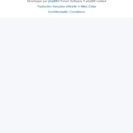
Développé par
phpBB
® Forum Software © phpBB Limited
Traduction française officielle
©
Miles Cellar
Confidentialité
|
Conditions