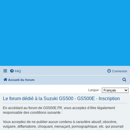
FAQ
Connexion
R
Accueil du forum
e
Langue :
c
Le forum dédié à la Suzuki GS500 - GS500E - Inscription
h
e
En accédant au forum de GS500E.FR, vous acceptez d’être légalement
responsable des conditions suivante :
r
c
Vous acceptez de ne publier aucun contenu à caractère abusif, obscène,
vulgaire, diffamatoire, choquant, menaçant, pornographique, etc. qui pourrait
h