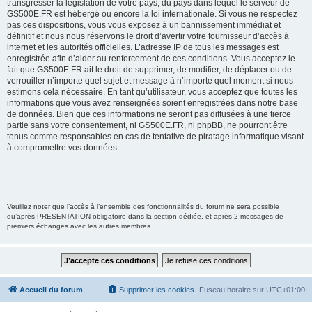
transgresser la législation de votre pays, du pays dans lequel le serveur de
e
GS500E.FR est hébergé ou encore la loi internationale. Si vous ne respectez
pas ces dispositions, vous vous exposez à un bannissement immédiat et
r
définitif et nous nous réservons le droit d’avertir votre fournisseur d’accès à
internet et les autorités officielles. L’adresse IP de tous les messages est
enregistrée afin d’aider au renforcement de ces conditions. Vous acceptez le
fait que GS500E.FR ait le droit de supprimer, de modifier, de déplacer ou de
verrouiller n’importe quel sujet et message à n’importe quel moment si nous
estimons cela nécessaire. En tant qu’utilisateur, vous acceptez que toutes les
informations que vous avez renseignées soient enregistrées dans notre base
de données. Bien que ces informations ne seront pas diffusées à une tierce
partie sans votre consentement, ni GS500E.FR, ni phpBB, ne pourront être
tenus comme responsables en cas de tentative de piratage informatique visant
à compromettre vos données.
----------------
Veuillez noter que l’accès à l’ensemble des fonctionnalités du forum ne sera possible
qu’après PRESENTATION obligatoire dans la section dédiée, et après 2 messages de
premiers échanges avec les autres membres.
Accueil du forum
Supprimer les cookies
Fuseau horaire sur
UTC+01:00