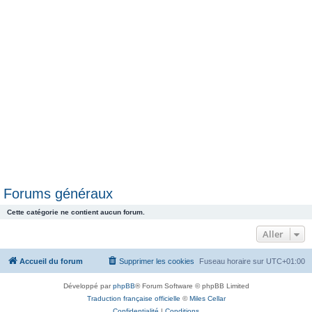
e
r
Forums généraux
Cette catégorie ne contient aucun forum.
Aller
Accueil du forum
Supprimer les cookies
Fuseau horaire sur
UTC+01:00
Développé par
phpBB
® Forum Software © phpBB Limited
Traduction française officielle
©
Miles Cellar
Confidentialité
|
Conditions