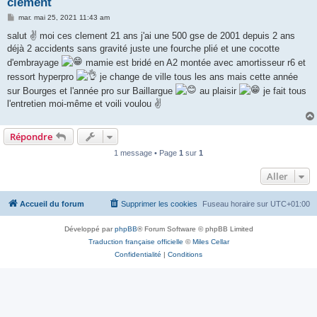
clement
M
mar. mai 25, 2021 11:43 am
e
s
salut ✌ moi ces clement 21 ans j'ai une 500 gse de 2001 depuis 2 ans
s
déjà 2 accidents sans gravité juste une fourche plié et une cocotte
a
g
d'embrayage
mamie est bridé en A2 montée avec amortisseur r6 et
e
ressort hyperpro
je change de ville tous les ans mais cette année
sur Bourges et l'année pro sur Baillargue
au plaisir
je fait tous
l'entretien moi-même et voili voulou ✌
Répondre
1 message • Page
1
sur
1
Aller
Accueil du forum
Supprimer les cookies
Fuseau horaire sur
UTC+01:00
Développé par
phpBB
® Forum Software © phpBB Limited
Traduction française officielle
©
Miles Cellar
Confidentialité
|
Conditions