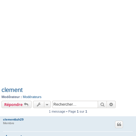
e
r
clement
Modérateur :
Modérateurs
Rechercher
Recherche 
Répondre
1 message • Page
1
sur
1
clementbzh29
Membre