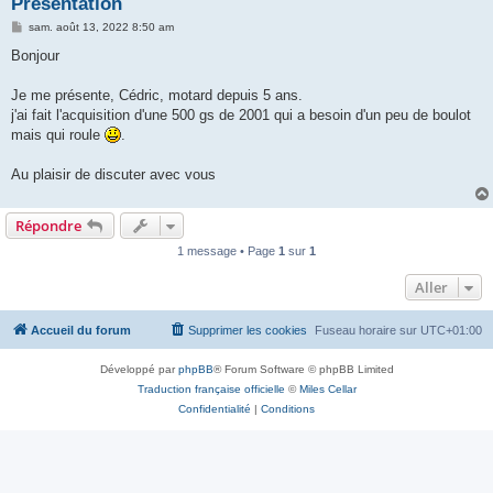
Présentation
M
sam. août 13, 2022 8:50 am
e
s
Bonjour
s
a
g
Je me présente, Cédric, motard depuis 5 ans.
e
j'ai fait l'acquisition d'une 500 gs de 2001 qui a besoin d'un peu de boulot
mais qui roule
.
Au plaisir de discuter avec vous
Répondre
1 message • Page
1
sur
1
Aller
Accueil du forum
Supprimer les cookies
Fuseau horaire sur
UTC+01:00
Développé par
phpBB
® Forum Software © phpBB Limited
Traduction française officielle
©
Miles Cellar
Confidentialité
|
Conditions