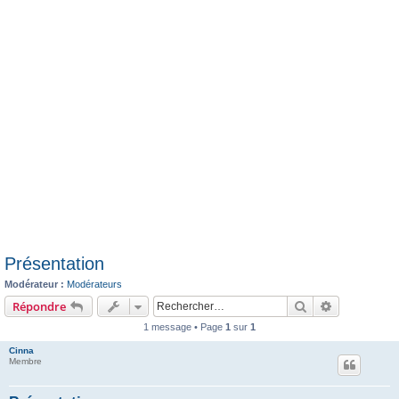
e
r
Présentation
Modérateur :
Modérateurs
Rechercher
Recherche 
Répondre
1 message • Page
1
sur
1
Cinna
Membre