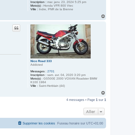
Inscription :
mar. janv. 23, 2024 5:25 pm
Moto(s) :
Honda VFR 800 Vtec
Ville :
Indre, PNR de la Brenne
H
a
u
t
Nico Road 333
Addicted
Messages :
2701
Inscription :
sam. avr. 04, 2020 3:20 pm
Moto(s) :
GS500E 2000 VOXAN Roadster BMW
K100 1984
Ville :
Saint-Herblain (44)
H
a
4 messages • Page
1
sur
1
u
t
Aller
Supprimer les cookies
Fuseau horaire sur
UTC+01:00