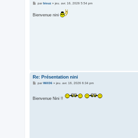
M
par
bisuz
»
jeu. avr. 16, 2026 5:54 pm
e
s
s
Bienvenue nini
a
g
e
Re: Présentation nini
M
par
Will36
»
jeu. avr. 16, 2026 6:34 pm
e
s
s
a
Bienvenue Nini !!
g
e