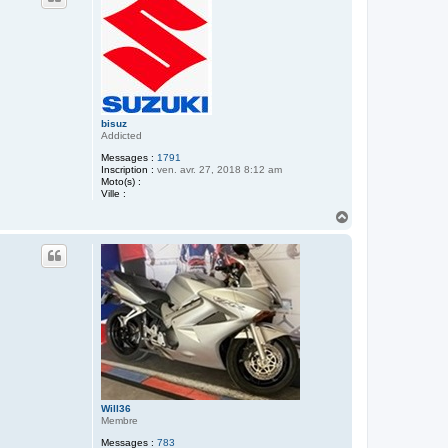
bisuz
Addicted
Messages :
1791
Inscription :
ven. avr. 27, 2018 8:12 am
Moto(s) :
Ville :
H
a
u
t
Will36
Membre
Messages :
783