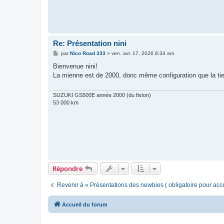
Re: Présentation nini
M
par
Nico Road 333
»
ven. avr. 17, 2026 8:34 am
e
s
Bienvenue nini!
s
La mienne est de 2000, donc même configuration que la ti
a
g
e
SUZUKI GS500E année 2000 (du fiston)
53 000 km
Répondre
Revenir à « Présentations des newbies ( obligatoire pour acc
Accueil du forum