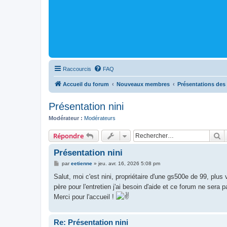
Raccourcis
FAQ
Accueil du forum
Nouveaux membres
Présentations des 
Présentation nini
Modérateur :
Modérateurs
R
Répondre
Présentation nini
M
par
eetienne
»
jeu. avr. 16, 2026 5:08 pm
e
s
Salut, moi c'est nini, propriétaire d'une gs500e de 99, plus
s
père pour l'entretien j'ai besoin d'aide et ce forum ne sera 
a
g
Merci pour l'accueil !
e
Re: Présentation nini