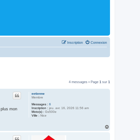
Inscription
Connexion
4 messages • Page
1
sur
1
eetienne
Membre
Messages :
6
Inscription :
jeu. avr. 16, 2026 11:56 am
i plus mon
Moto(s) :
Gs500e
Ville :
Nice
H
a
u
t