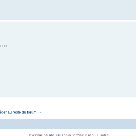
enne.
éder au reste du forum ) »
Développé par
phpBB
® Forum Software © phpBB Limited